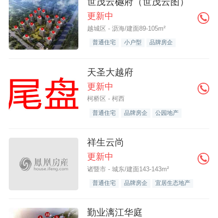
世茂云樾府（世茂云图）
更新中
越城区 - 沥海/建面89-105m²
普通住宅
小户型
品牌房企
天圣大越府
更新中
柯桥区 - 柯西
普通住宅
品牌房企
公园地产
祥生云尚
更新中
诸暨市 - 城东/建面143-143m²
普通住宅
品牌房企
宜居生态地产
勤业漓江华庭