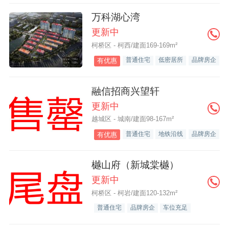
万科湖心湾
更新中
柯桥区 - 柯西/建面169-169m²
普通住宅
低密居所
品牌房企
有优惠
融信招商兴望轩
更新中
越城区 - 城南/建面98-167m²
普通住宅
地铁沿线
品牌房企
有优惠
樾山府（新城棠樾）
更新中
柯桥区 - 柯岩/建面120-132m²
普通住宅
品牌房企
车位充足