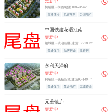
更新中
柯桥区 - 柯西/建面108-245m²
普通住宅
低密居所
公园地产
中国铁建花语江南
更新中
越城区 - 镜湖新区/建面153-180m²
普通住宅
品牌房企
改善房
永利天泽府
更新中
柯桥区 - 钱杨新城/建面95-140m²
普通住宅
复合地产
五证齐全
元垄镜庐
更新中