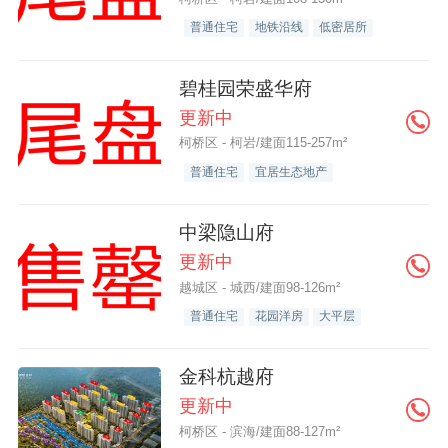
普通住宅
地铁沿线
低密居所
碧桂园荣盛华府
更新中
柯桥区 - 柯岩/建面115-257m²
普通住宅
宜居生态地产
中梁隐山府
更新中
越城区 - 城西/建面98-126m²
普通住宅
花园洋房
大平层
金科杭越府
更新中
柯桥区 - 滨海/建面88-127m²