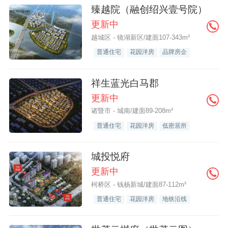
臻越院（融创绍兴壹号院）
更新中
越城区 - 镜湖新区/建面107-343m²
普通住宅
花园洋房
品牌房企
祥生蓝光白马郡
更新中
诸暨市 - 城南/建面89-208m²
普通住宅
花园洋房
低密居所
城投悦府
更新中
柯桥区 - 钱杨新城/建面87-112m²
普通住宅
花园洋房
地铁沿线