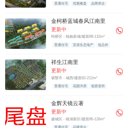
普通住宅
优惠楼盘
品牌房企
金柯桥蓝城春风江南里
更新中
柯桥区 - 钱杨新城/建面98-132m²
普通住宅
宜居生态地产
低总价
祥生江南里
更新中
诸暨市 - 城西/建面92-212m²
普通住宅
花园洋房
低密居所
金辉天镜云著
更新中
越城区 - 镜湖新区/建面95-126m²
普通住宅
品牌房企