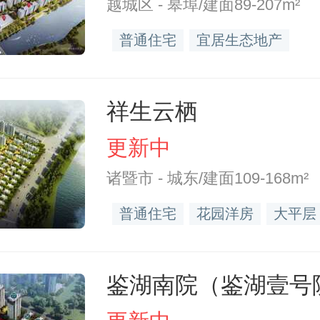
越城区 - 皋埠/建面89-207m²
普通住宅
宜居生态地产
祥生云栖
更新中
诸暨市 - 城东/建面109-168m²
普通住宅
花园洋房
大平层
鉴湖南院（鉴湖壹号