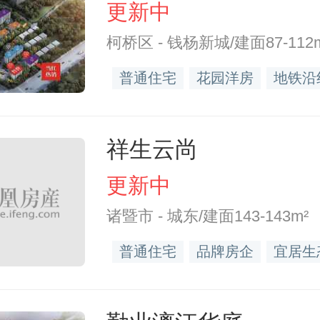
更新中
柯桥区 - 钱杨新城/建面87-112
普通住宅
花园洋房
地铁沿
祥生云尚
更新中
诸暨市 - 城东/建面143-143m²
普通住宅
品牌房企
宜居生