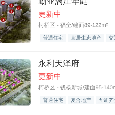
勤业漓江华庭
更新中
柯桥区 - 福全/建面89-122m²
普通住宅
宜居生态地产
交
永利天泽府
更新中
柯桥区 - 钱杨新城/建面95-140
普通住宅
复合地产
五证齐