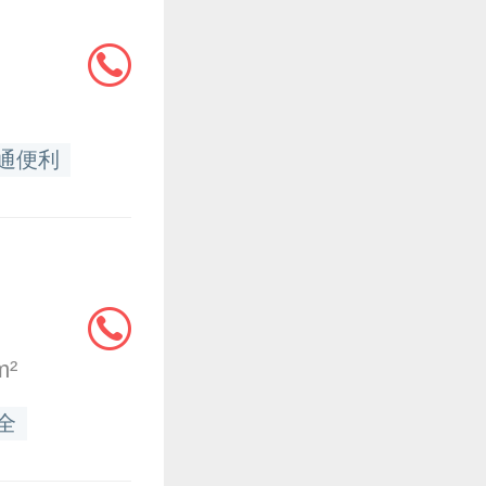
通便利
m²
全