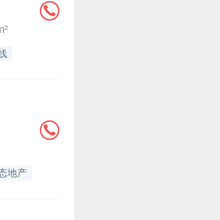
m²
线
态地产