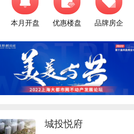
本月开盘
优惠楼盘
品牌房企
城投悦府