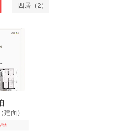
四居（2）
珀
㎡（建面）
详情