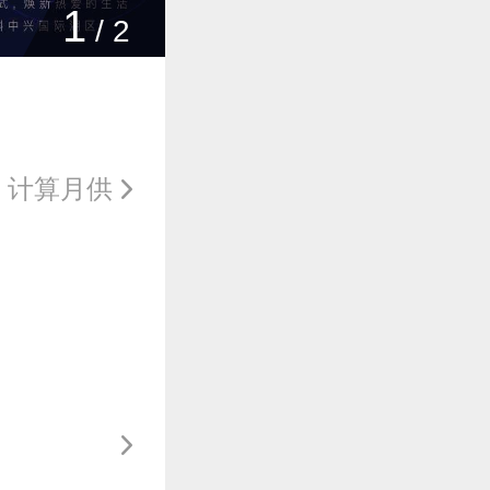
1
/
2
计算月供