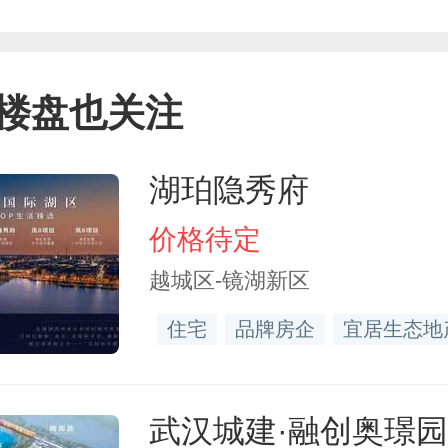
楼盘也关注
湖珀隐秀府
价格待定
越城区-镜湖新区
住宅
品牌房企
宜居生态地
武汉城建·融创奥璟园