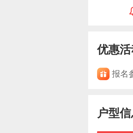
优惠活
报名
户型信