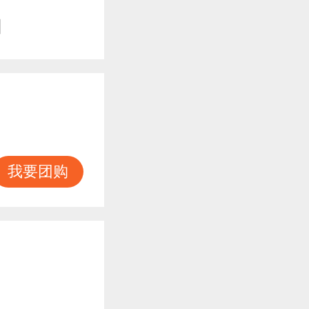
知
我要团购