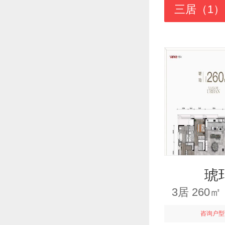
三居（1）
琥
3居 260
咨询户型