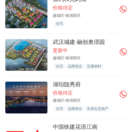
价格待定
越城区-镜湖新区
住宅
武汉城建·融创奥璟园
更新中
越城区-镜湖新区
住宅
品牌房企
交通便利
湖珀隐秀府
价格待定
越城区-镜湖新区
住宅
品牌房企
宜居生态地产
中国铁建花语江南