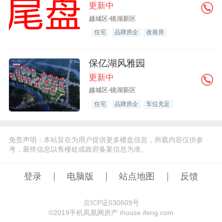
更新中
越城区-镜湖新区
住宅
品牌房企
改善房
保亿湖风雅园
更新中
越城区-镜湖新区
住宅
品牌房企
车位充足
免责声明：本站旨在为用户提供更多楼盘信息，所载内容仅供参
考，最终信息以售楼处或政府备案信息为准。
登录
电脑版
站点地图
反馈
京ICP证030609号
©️2019手机凤凰网房产 ihouse.ifeng.com