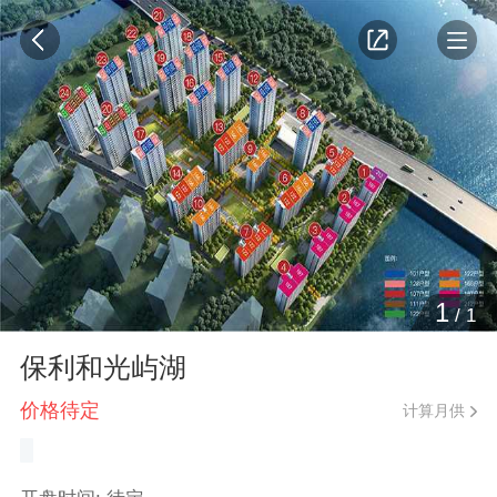
1
/
1
保利和光屿湖
价格待定
计算月供