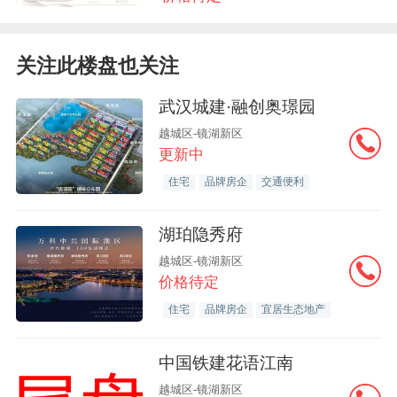
关注此楼盘也关注
武汉城建·融创奥璟园
越城区-镜湖新区
更新中
住宅
品牌房企
交通便利
湖珀隐秀府
越城区-镜湖新区
价格待定
住宅
品牌房企
宜居生态地产
中国铁建花语江南
越城区-镜湖新区