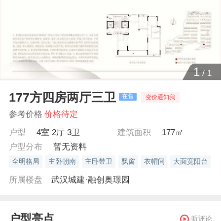
1
/
1
177方四房两厅三卫
在售
变价通知我
参考价格
价格待定
户型
4室 2厅 3卫
建筑面积
177㎡
户型分布
暂无资料
全明格局
主卧朝南
主卧带卫
飘窗
衣帽间
大面宽阳台
所属楼盘
武汉城建·融创奥璟园
户型亮点
听评论