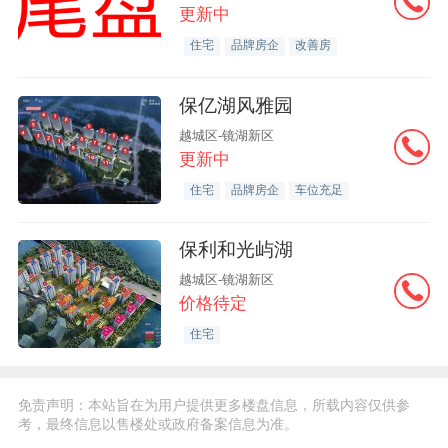
更新中
住宅
品牌房企
改善房
保亿湖风雅园
越城区-镜湖新区
更新中
住宅
品牌房企
车位充足
保利和光屿湖
越城区-镜湖新区
价格待定
住宅
免责声明：本站旨在为用户提供更多楼盘信息，所载内容仅供参
考，最终信息以售楼处或政府备案信息为准。