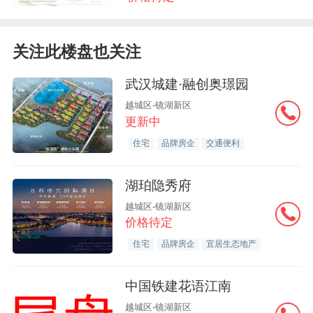
关注此楼盘也关注
武汉城建·融创奥璟园
越城区-镜湖新区
更新中
住宅
品牌房企
交通便利
湖珀隐秀府
越城区-镜湖新区
价格待定
住宅
品牌房企
宜居生态地产
中国铁建花语江南
越城区-镜湖新区