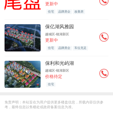
更新中
住宅
品牌房企
改善房
保亿湖风雅园
越城区-镜湖新区
更新中
住宅
品牌房企
车位充足
保利和光屿湖
越城区-镜湖新区
价格待定
住宅
免责声明：本站旨在为用户提供更多楼盘信息，所载内容仅供参
考，最终信息以售楼处或政府备案信息为准。