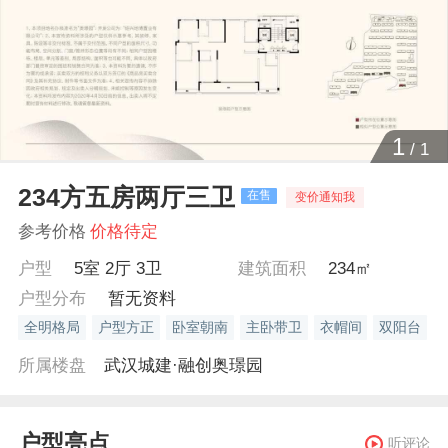
1
/
1
234方五房两厅三卫
在售
变价通知我
参考价格
价格待定
户型
5室 2厅 3卫
建筑面积
234㎡
户型分布
暂无资料
全明格局
户型方正
卧室朝南
主卧带卫
衣帽间
双阳台
所属楼盘
武汉城建·融创奥璟园
户型亮点
听评论